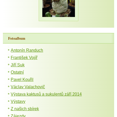
Fotoalbum
Antonín Randuch
František Vojíř
Jiří Suk
Ostatní
Pavel Kouřil
Václav Valachovič
Výstava kaktusů a sukulentů září 2014
Výstavy
Z našich sbírek
Zájezdy