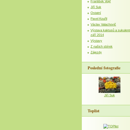
František Vojíř
Jiří Suk
Ostatní
Pavel Kouřil
Václav Valachovič
Výstava kaktusů a sukulent
září 2014
Výstavy
Z našich sbírek
Zájezdy
Poslední fotografie
Jiří Suk
Toplist