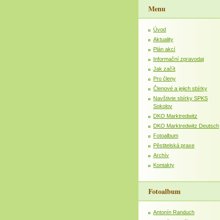
Menu
Úvod
Aktuality
Plán akcí
Informační zpravodaj
Jak začít
Pro členy
Členové a jejich sbírky
Navštivte sbírky SPKS
Sokolov
DKO Marktredwitz
DKO Marktredwitz Deutsch
Fotoalbum
Pěstitelská praxe
Archív
Kontakty
Fotoalbum
Antonín Randuch