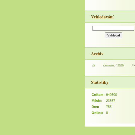
Vyhledávání
Archiv
<<
červenec
/
2026
>>
Statistiky
Celkem:
949500
Měsíc:
23567
Den:
755
Online:
8