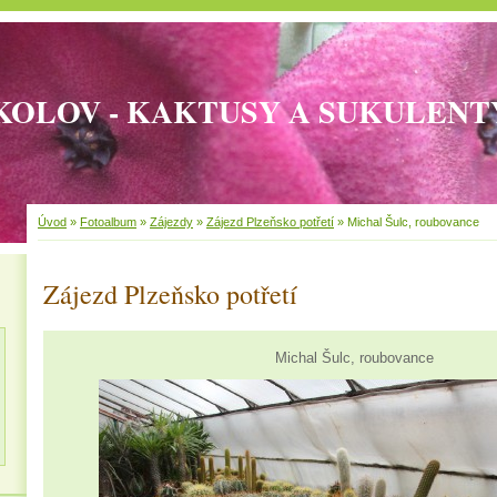
KOLOV - KAKTUSY A SUKULENT
Úvod
»
Fotoalbum
»
Zájezdy
»
Zájezd Plzeňsko potřetí
»
Michal Šulc, roubovance
Zájezd Plzeňsko potřetí
Michal Šulc, roubovance