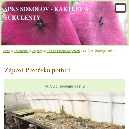
SPKS SOKOLOV - KAKTUSY A
SUKULENTY
Úvod
»
Fotoalbum
»
Zájezdy
»
Zájezd Plzeňsko potřetí
»
M. Šulc, prodejní část 2
Zájezd Plzeňsko potřetí
M. Šulc, prodejní část 2