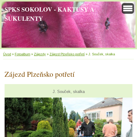
SPKS SOKOLOV - KAKTUSY A
SUKULENTY
Úvod
»
Fotoalbum
»
Zájezdy
»
Zájezd Plzeňsko potřetí
»
J. Souček, skalka
Zájezd Plzeňsko potřetí
J. Souček, skalka