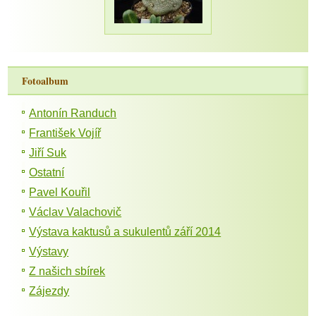
Fotoalbum
Antonín Randuch
František Vojíř
Jiří Suk
Ostatní
Pavel Kouřil
Václav Valachovič
Výstava kaktusů a sukulentů září 2014
Výstavy
Z našich sbírek
Zájezdy