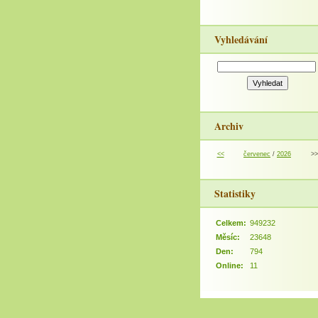
Vyhledávání
Archiv
<<
červenec
/
2026
>>
Statistiky
Celkem:
949232
Měsíc:
23648
Den:
794
Online:
11