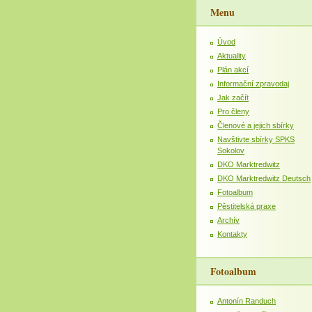
Menu
Úvod
Aktuality
Plán akcí
Informační zpravodaj
Jak začít
Pro členy
Členové a jejich sbírky
Navštivte sbírky SPKS
Sokolov
DKO Marktredwitz
DKO Marktredwitz Deutsch
Fotoalbum
Pěstitelská praxe
Archív
Kontakty
Fotoalbum
Antonín Randuch