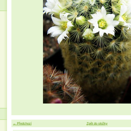
← Předchozí
Zpět do složky