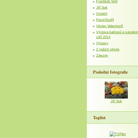
František Vojíř
Jiří Suk
Ostatní
Pavel Kouřil
Václav Valachovič
Výstava kaktusů a sukulent
září 2014
Výstavy
Z našich sbírek
Zájezdy
Poslední fotografie
Jiří Suk
Toplist