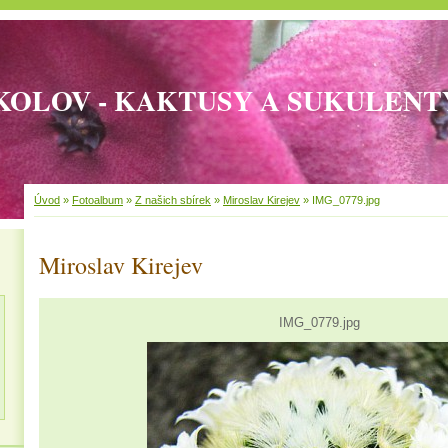
KOLOV - KAKTUSY A SUKULENT
Úvod
»
Fotoalbum
»
Z našich sbírek
»
Miroslav Kirejev
»
IMG_0779.jpg
Miroslav Kirejev
IMG_0779.jpg