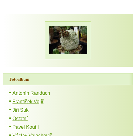
Fotoalbum
Antonín Randuch
František Vojíř
Jiří Suk
Ostatní
Pavel Kouřil
Václav Valachovič