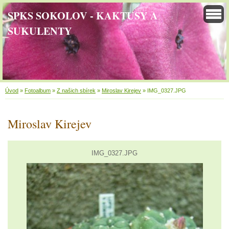
SPKS SOKOLOV - KAKTUSY A
SUKULENTY
Úvod
»
Fotoalbum
»
Z našich sbírek
»
Miroslav Kirejev
»
IMG_0327.JPG
Miroslav Kirejev
IMG_0327.JPG