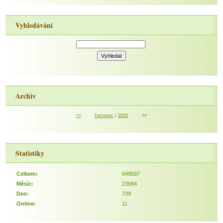
Vyhledávání
Archiv
<<
červenec
/
2026
>>
Statistiky
Celkem:
948597
Měsíc:
23684
Den:
739
Online:
11