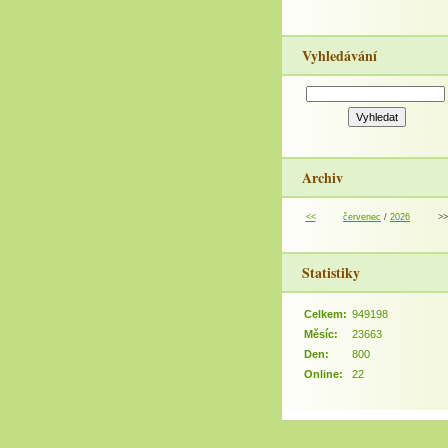
Vyhledávání
Archiv
<<
červenec
/
2026
>>
Statistiky
Celkem:
949198
Měsíc:
23663
Den:
800
Online:
22