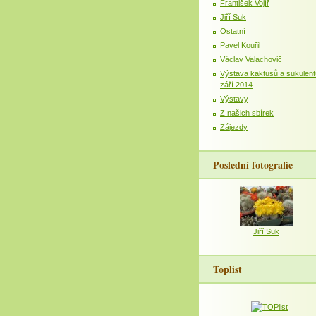
František Vojíř
Jiří Suk
Ostatní
Pavel Kouřil
Václav Valachovič
Výstava kaktusů a sukulent
září 2014
Výstavy
Z našich sbírek
Zájezdy
Poslední fotografie
Jiří Suk
Toplist