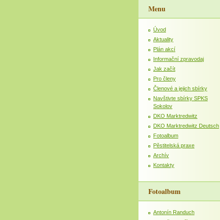
Menu
Úvod
Aktuality
Plán akcí
Informační zpravodaj
Jak začít
Pro členy
Členové a jejich sbírky
Navštivte sbírky SPKS
Sokolov
DKO Marktredwitz
DKO Marktredwitz Deutsch
Fotoalbum
Pěstitelská praxe
Archív
Kontakty
Fotoalbum
Antonín Randuch