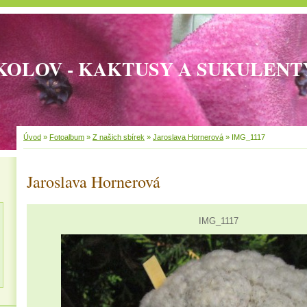
KOLOV - KAKTUSY A SUKULENT
Úvod
»
Fotoalbum
»
Z našich sbírek
»
Jaroslava Hornerová
»
IMG_1117
Jaroslava Hornerová
IMG_1117