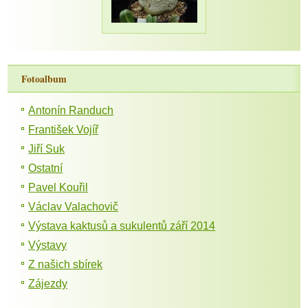
Fotoalbum
Antonín Randuch
František Vojíř
Jiří Suk
Ostatní
Pavel Kouřil
Václav Valachovič
Výstava kaktusů a sukulentů září 2014
Výstavy
Z našich sbírek
Zájezdy