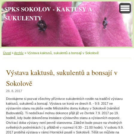
SPKS SOKOLOV - KAKTUSY A
SUKULENTY
Úvod
»
Archív
»
Výstava kaktusů, sukulentů a bonsají v Sokolově
Výstava kaktusů, sukulentů a bonsají v
Sokolově
28. 8. 2017
Dovolujeme si pozvat všechny příznivce sukulentních rostlin na tradiční výstavu
kaktusů, sukulentů a bonsají. Výstava se koná ve dnech 8. - 9.9. 2017 ve
výstavním stanu na ploše vedle Městského domu kultury v Sokolově (náměstí
Budovatelů). Ti nedočkaví mohou dokonce přijít již ve čtvrtek 7.9. 2017 po 19.
hodině, kdy bude dokončena instalace výstavního stanu a výstavních expozic.
Otvírací doba výstavy není pevně stanovena. Záležet bude pouze na vhodných
světelných podmínkách ( tj. přibližně v rozmezí 6:30 - 21:00 hodin). V sobotu 9.9.
2017 probíhá výstava v rámci Hornické poutě v Sokolově. Těšit se můžete na