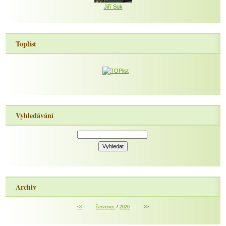
Jiří Suk
Toplist
Vyhledávání
Archiv
<<
červenec
/
2026
>>