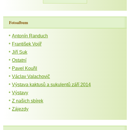
Fotoalbum
Antonín Randuch
František Vojíř
Jiří Suk
Ostatní
Pavel Kouřil
Václav Valachovič
Výstava kaktusů a sukulentů září 2014
Výstavy
Z našich sbírek
Zájezdy