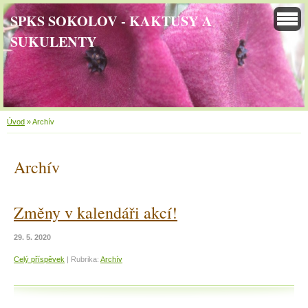
SPKS SOKOLOV - KAKTUSY A
SUKULENTY
Úvod
»
Archív
Archív
Změny v kalendáři akcí!
29. 5. 2020
Celý příspěvek
|
Rubrika:
Archív