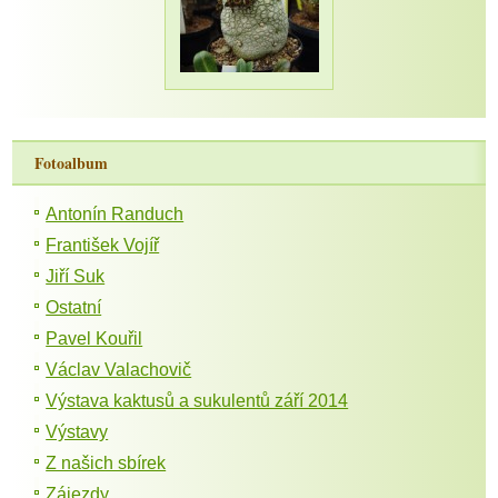
Fotoalbum
Antonín Randuch
František Vojíř
Jiří Suk
Ostatní
Pavel Kouřil
Václav Valachovič
Výstava kaktusů a sukulentů září 2014
Výstavy
Z našich sbírek
Zájezdy