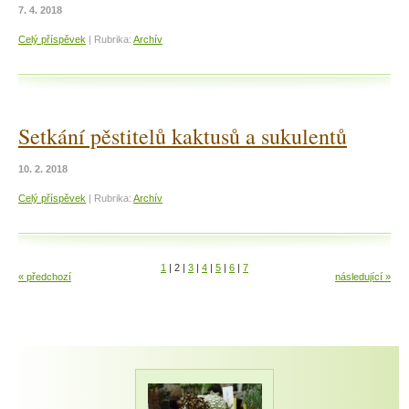
7. 4. 2018
Celý příspěvek
|
Rubrika:
Archív
Setkání pěstitelů kaktusů a sukulentů
10. 2. 2018
Celý příspěvek
|
Rubrika:
Archív
1
|
2
|
3
|
4
|
5
|
6
|
7
« předchozí
následující »